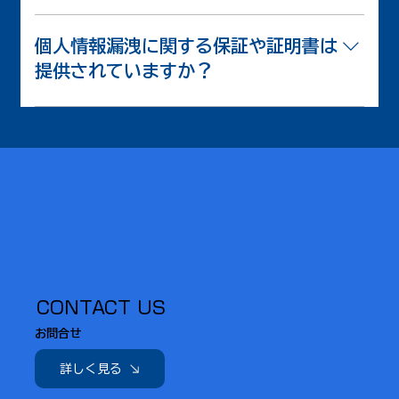
紙と分別していなくても買い取り致します。 ただ
し、分別されているほうが、買取金額は高くなりま
個人情報漏洩に関する保証や証明書は
す。
提供されていますか？
当社は「個人情報漏えい保険」に加入しております
ので、万が一の損失も保証されます。 さらにご希
望であれば、「売却証明書」「破砕証明書」なども
発行いたします。買取ですので、産業廃棄物にはあ
たりませんが、もし「医療監査のために、万全な備
え」をご希望であれば、「マニフェスト伝票」「産
業廃棄物処理委託契約書」もご用意いたします。
CONTACT US
​お問合せ
詳しく見る