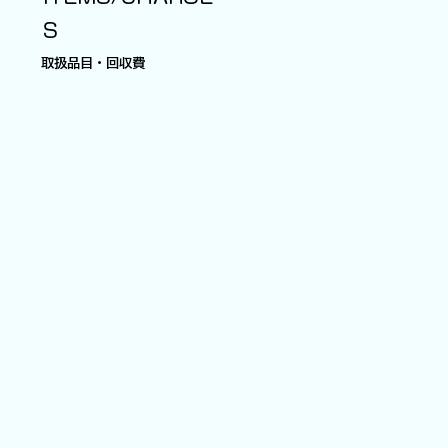
S
​取扱品目・回収費