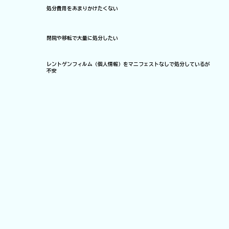
処分費用をあまりかけたくない
閉院や移転で大量に処分したい
レントゲンフィルム（個人情報）をマニフェストなしで処分しているが
不安