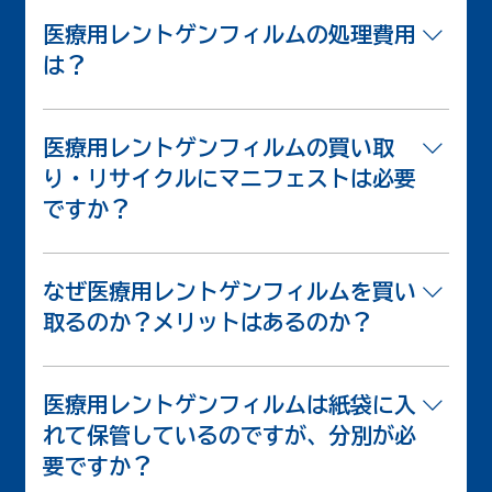
医療用レントゲンフィルムの処理費用
は？
有価資源としての買取のため一切かかりません。
医療用レントゲンフィルムを有価物・有価資源とし
医療用レントゲンフィルムの買い取
て、買取回収・リサイクルさせて頂きます。 これ
り・リサイクルにマニフェストは必要
までお金を払って処理されていたのが、費用が一切
ですか？
不要になり、逆に収入が得られます。
本来、マニフェストは必要ありません。 産業廃棄
物としてではなく、リサイクルを目的と した有価
なぜ医療用レントゲンフィルムを買い
物・有価資源として扱うため、マニフェストは必要
取るのか？メリットはあるのか？
ありません。しかし、ご希望であれば、マニフェス
ト、産業廃棄物処理委託契約書も作成いたします。
フィルムに僅かに含まれる銀を回収しています。
医療用レントゲンフィルムを熱分解処理し、含まれ
医療用レントゲンフィルムは紙袋に入
るわずかな銀をリサイクルいたします。 ですか
れて保管しているのですが、分別が必
ら、医療用レントゲンフィルムを買取・回収するこ
要ですか？
とが可能です。